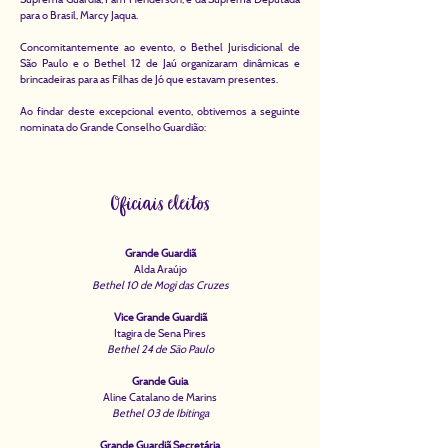
para o Brasil, Marcy Jaqua.
Concomitantemente ao evento, o Bethel Jurisdicional de
São Paulo e o Bethel 12 de Jaú organizaram dinâmicas e
brincadeiras para as Filhas de Jó que estavam presentes.
Ao findar deste excepcional evento, obtivemos a seguinte
nominata do Grande Conselho Guardião:
Oficiais eleitos
Grande Guardiã
Alda Araújo
Bethel 10 de Mogi das Cruzes
Vice Grande Guardiã
Itagira de Sena Pires
Bethel 24 de São Paulo
Grande Guia
Aline Catalano de Marins
Bethel 03 de Ibitinga
Grande Guardiã Secretária